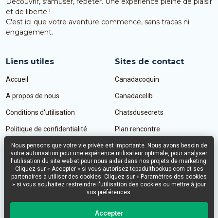
Découvrir, s'amuser, répéter. Une expérience pleine de plaisir
et de liberté !
C'est ici que votre aventure commence, sans tracas ni
engagement.
Liens utiles
Sites de contact
Accueil
Canadacoquin
A propos de nous
Canadacelib
Conditions d'utilisation
Chatsdusecrets
Politique de confidentialité
Plan rencontre
Nous pensons que votre vie privée est importante. Nous avons besoin de
votre autorisation pour une expérience utilisateur optimale, pour analyser
l'utilisation du site web et pour nous aider dans nos projets de marketing.
Nous contacter
Cliquez sur « Accepter » si vous autorisez topadulthookup.com et ses
partenaires à utiliser des cookies. Cliquez sur « Paramètres des cookies
» si vous souhaitez restreindre l'utilisation des cookies ou mettre à jour
Connect2Social
vos préférences.
Dr Holtroplaan 19, 5652 XR Eindhoven Pays-Bas
Chambre de commerce: 65217780
Accepter